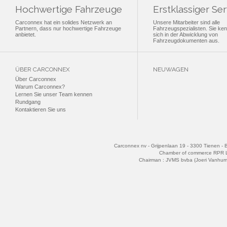
Hochwertige Fahrzeuge
Erstklassiger Ser
Carconnex hat ein solides Netzwerk an
Unsere Mitarbeiter sind alle
Partnern, dass nur hochwertige Fahrzeuge
Fahrzeugspezialisten. Sie ke
anbietet.
sich in der Abwicklung von
Fahrzeugdokumenten aus.
ÜBER CARCONNEX
NEUWAGEN
Über Carconnex
Warum Carconnex?
Lernen Sie unser Team kennen
Rundgang
Kontaktieren Sie uns
Carconnex nv - Grijpenlaan 19 - 3300 Tienen - 
Chamber of commerce RPR 
Chairman : JVMS bvba (Joeri Vanhu